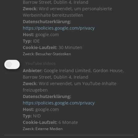
Barrow Street, Dublin 4, Ireland
Zweck:
Wird verwendet, um personalsierte
Werbeinhalte bereitzustellen
Datenschutzerklärung:
https://policies.google.com/privacy
Host:
google.com
Typ:
IDE
Cookie-Laufzeit:
30 Minuten
Zweck
:
Besucher-Statistiken
Downloads:
YouTube Videos
Anbieter:
Google Ireland Limited, Gordon House,
Barrow Street, Dublin 4, Ireland
Data sheet 300123 Camera speech module IP EN
Zweck:
Wird verwendet, um YouTube-Inhalte
freizugeben
Installationsanleitung Kombiniertes
Datenschutzerklärung:
https://policies.google.com/privacy
Kamera-/Sprachmodul IP
Host:
google.com
Typ:
NID
Produktdatenblatt 300123 Kamera-Sprachmodul IP
Cookie-Laufzeit:
6 Monate
DE
Zweck
:
Externe Medien