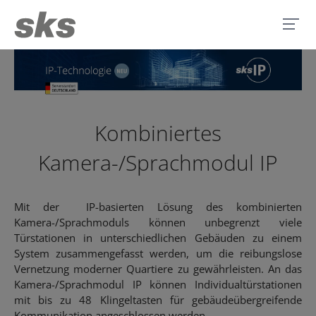
Kombiniertes
Kamera-/Sprachmodul IP
Mit der IP-basierten Lösung des kombinierten
Kamera-/Sprachmoduls können unbegrenzt viele
Türstationen in unterschiedlichen Gebäuden zu einem
System zusammengefasst werden, um die reibungslose
Vernetzung moderner Quartiere zu gewährleisten. An das
Kamera-/Sprachmodul IP können Individualtürstationen
mit bis zu 48 Klingeltasten für gebäudeübergreifende
Kommunikation angeschlossen werden.