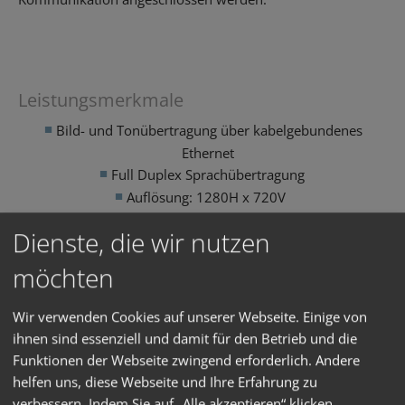
Leistungsmerkmale
Bild- und Tonübertragung über kabelgebundenes
Ethernet
Full Duplex Sprachübertragung
Auflösung: 1280H x 720V
Weitwinkel-Objektiv
Dienste, die wir nutzen
Wirksame Ausleuchtung bei Nacht mittels 6 Infrarot
LEDs
möchten
Empfohlene Einbauhöhe: 1,45 m bis 1,65 m
Arbeitstemperaturbereich: -20 °C bis +50 °C
Wir verwenden Cookies auf unserer Webseite. Einige von
Feuchtigkeit: 20 % bis 90 % nicht kondensierend
ihnen sind essenziell und damit für den Betrieb und die
Direktes Gegenlicht ist zu vermeiden
Funktionen der Webseite zwingend erforderlich. Andere
Direkter Anschluss an gebäudeseitige CAT 7 Leitung
helfen uns, diese Webseite und Ihre Erfahrung zu
Energieversorgung: PoE+ (802.3at-2009)
verbessern. Indem Sie auf „Alle akzeptieren“ klicken,