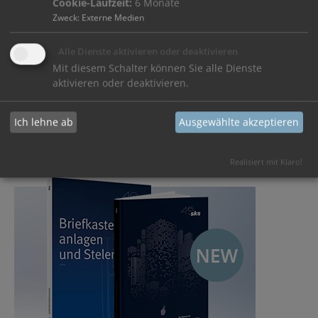
Cookie-Laufzeit:
6 Monate
Zweck
:
Externe Medien
Alle Dienste aktivieren oder deaktivieren
Mit diesem Schalter können Sie alle Dienste
aktivieren oder deaktivieren.
Produktvideos
Ich lehne ab
Ausgewählte akzeptieren
Erleben Sie die wichtigsten Features über unsere Produkte.
Realisiert mit Klaro!