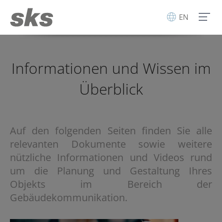
EN
Informationen und Wissen im
Überblick
Auf den folgenden Seiten finden Sie alle
relevanten Dokumente sowie weitere
nützliche Informationen und Videos rund
um die Planung und Gestaltung Ihres
Objekts im Bereich der
Gebäudekommunikation.