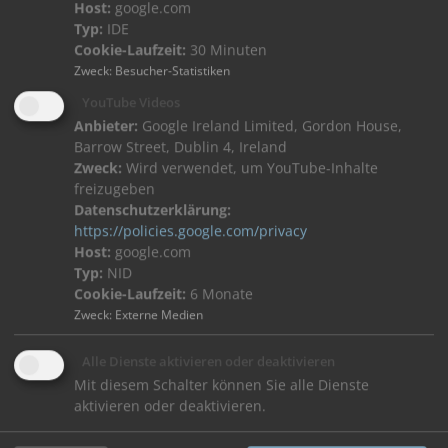
Host:
google.com
Typ:
IDE
Cookie-Laufzeit:
30 Minuten
Zweck
:
Besucher-Statistiken
YouTube Videos
Anbieter:
Google Ireland Limited, Gordon House,
Barrow Street, Dublin 4, Ireland
Zweck:
Wird verwendet, um YouTube-Inhalte
freizugeben
Datenschutzerklärung:
https://policies.google.com/privacy
Host:
google.com
Typ:
NID
Cookie-Laufzeit:
6 Monate
Zweck
:
Externe Medien
Downloads
Bedienungsanleitungen, Datenblätter,
Alle Dienste aktivieren oder deaktivieren
Broschüren, Katalog und vieles mehr.
Mit diesem Schalter können Sie alle Dienste
aktivieren oder deaktivieren.