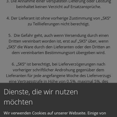
3. Die Annahme einer verspäteten Lieferung oder Leistung
beinhaltet keinen Verzicht auf Ersatzansprüche.
4. Der Lieferant ist ohne vorherige Zustimmung von „SKS“
zu Teillieferungen nicht berechtigt.
5. Die Gefahr geht, auch wenn Versendung durch einen
Dritten vereinbart worden ist, erst auf „SKS“ über, wenn
„SKS“ die Ware durch den Lieferanten oder den Dritten an
dem vereinbarten Bestimmungsort übergeben wird.
6. „SKS“ ist berechtigt, bei Lieferverzögerungen nach
vorheriger schriftlicher Androhung gegenüber dem
Lieferanten für jede angefangene Woche des Lieferverzugs
eine Vertragsstrafe in Höhe von 0,5%, maximal 5%, des
jeweiligen Auftragswerts zu verlangen. Die Höhe wird
Dienste, die wir nutzen
innerhalb dieses Rahmens vom „SKS“ im Einzelfall nach
billigem Ermessen festgesetzt und ist gerichtlich
möchten
überprüfbar. Die Vertragsstrafe ist auf den vom Lieferanten
zu ersetzenden Verzugsschaden anzurechnen.
Wir verwenden Cookies auf unserer Webseite. Einige von