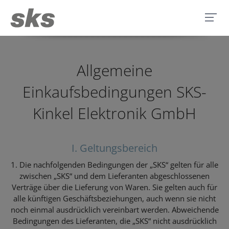
Allgemeine
Einkaufsbedingungen SKS-
Kinkel Elektronik GmbH
I. Geltungsbereich
1. Die nachfolgenden Bedingungen der „SKS“ gelten für alle
zwischen „SKS“ und dem Lieferanten abgeschlossenen
Verträge über die Lieferung von Waren. Sie gelten auch für
alle künftigen Geschäftsbeziehungen, auch wenn sie nicht
noch einmal ausdrücklich vereinbart werden. Abweichende
Bedingungen des Lieferanten, die „SKS“ nicht ausdrücklich