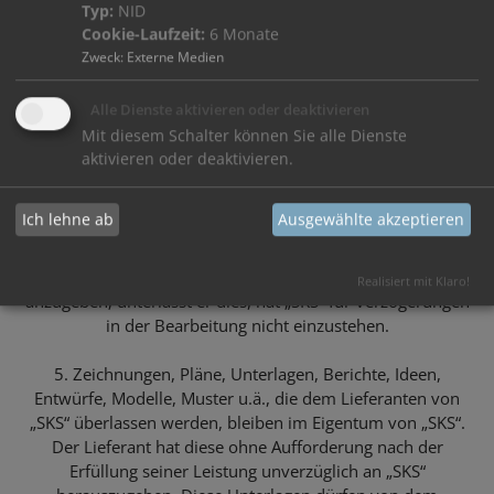
1. Der Gefahrenübergang erfolgt bei Annahme der
Typ:
NID
Lieferung durch „SKS“ an deren Geschäftssitz (im Haus).
Cookie-Laufzeit:
6 Monate
Zweck
:
Externe Medien
2. Der Lieferant trägt die Transportgefahr, unabhängig
davon, auf wessen Wunsch und von welchem Ort die
Alle Dienste aktivieren oder deaktivieren
Versendung erfolgt.
Mit diesem Schalter können Sie alle Dienste
aktivieren oder deaktivieren.
3. Der Lieferant hat die Ware auf seine Kosten ausreichend
gegen Transportschäden zu versichern.
Ich lehne ab
Ausgewählte akzeptieren
4. Der Lieferant ist verpflichtet, auf allen Versandpapieren
und Lieferscheinen die Bestellnummer von „SKS“
Realisiert mit Klaro!
anzugeben; unterlässt er dies, hat „SKS“ für Verzögerungen
in der Bearbeitung nicht einzustehen.
5. Zeichnungen, Pläne, Unterlagen, Berichte, Ideen,
Entwürfe, Modelle, Muster u.ä., die dem Lieferanten von
„SKS“ überlassen werden, bleiben im Eigentum von „SKS“.
Der Lieferant hat diese ohne Aufforderung nach der
Erfüllung seiner Leistung unverzüglich an „SKS“