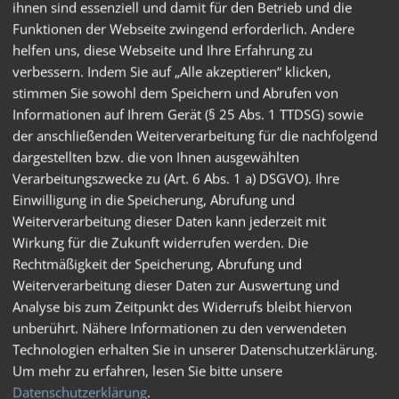
ihnen sind essenziell und damit für den Betrieb und die
Funktionen der Webseite zwingend erforderlich. Andere
VI. Befreiung von der Leistungspflicht,
helfen uns, diese Webseite und Ihre Erfahrung zu
Rücktritt vom Vertrag
verbessern. Indem Sie auf „Alle akzeptieren“ klicken,
1. Höhere Gewalt befreit die Vertragspartner für die Dauer
stimmen Sie sowohl dem Speichern und Abrufen von
der Störung und im Umfange ihrer Wirkung von den
Informationen auf Ihrem Gerät (§ 25 Abs. 1 TTDSG) sowie
Leistungspflichten. Die Vertragspartner sind verpflichtet,
der anschließenden Weiterverarbeitung für die nachfolgend
im Rahmen des Zumutbaren unverzüglich die
dargestellten bzw. die von Ihnen ausgewählten
erforderlichen Informationen zu übermitteln und ihre
Verarbeitungszwecke zu (Art. 6 Abs. 1 a) DSGVO). Ihre
Verpflichtungen den veränderten Verhältnissen nach Treu
Einwilligung in die Speicherung, Abrufung und
und Glauben anzupassen.
Weiterverarbeitung dieser Daten kann jederzeit mit
Wirkung für die Zukunft widerrufen werden. Die
2. „SKS“ ist von der Verpflichtung zur Annahme der
Rechtmäßigkeit der Speicherung, Abrufung und
bestellten Lieferung ganz oder teilweise befreit und
insoweit zum Rücktritt vom Vertrag berechtigt, wenn die
Weiterverarbeitung dieser Daten zur Auswertung und
Lieferung auf Grund der durch die höhere Gewalt
Analyse bis zum Zeitpunkt des Widerrufs bleibt hiervon
eingetretenen Verzögerung für „SKS“ unverwendbar
unberührt. Nähere Informationen zu den verwendeten
geworden ist.
Technologien erhalten Sie in unserer Datenschutzerklärung.
Um mehr zu erfahren, lesen Sie bitte unsere
3. „SKS“ ist berechtigt, vom Vertrag zurücktreten, sofern
Datenschutzerklärung
.