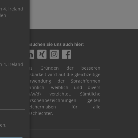
 4, Ireland
len
Besuchen Sie uns auch hier:
 4, Ireland
Aus Gründen der besseren
Lesbarkeit wird auf die gleichzeitige
Verwendung der Sprachformen
männlich, weiblich und divers
(m/w/d) verzichtet. Sämtliche
Personenbezeichnungen gelten
gleichermaßen für alle
Geschlechter.
ren.