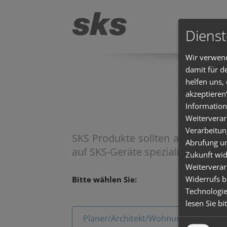
Dienst
Türspr
Wir verwend
damit für d
helfen uns,
akzeptieren
Information
Weiterverar
Verarbeitun
SKS Produkte sollten aus Sicher
Abrufung un
auf SKS-Geräte spezialisierten Ele
Zukunft wid
Weiterverar
Widerrufs b
Bitte wählen Sie:
Technologie
lesen Sie bi
Planer/Architekt/Wohnungsbaugesell