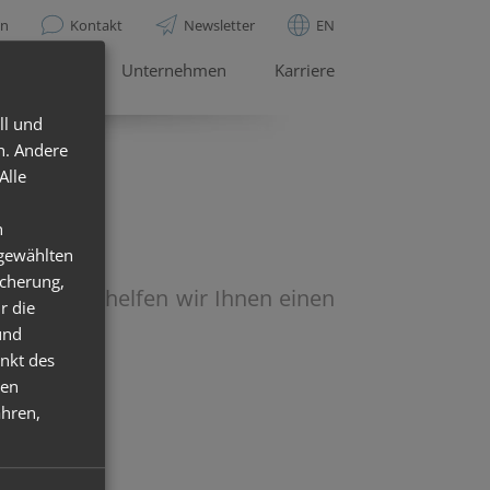
en
Kontakt
Newsletter
EN
Service
Unternehmen
Karriere
ll und
h. Andere
Alle
n
sgewählten
icherung,
en. Gerne helfen wir Ihnen einen
r die
und
nkt des
ten
hren,