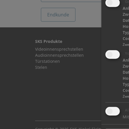
Go
Anb
Endkunde
Zw
Da
Ho
Typ
Coo
SKS Produkte
SKS S
Zwe
Videoinnensprechstellen
Plane
Yo
Audioinnensprechstellen
Elekt
Anb
Türstationen
Zw
Katal
Stelen
Da
Brosc
Ho
Newsl
Typ
Coo
Zwe
Al
Mit