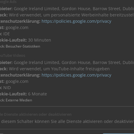
ogle Ads
ieter:
Google Ireland Limited, Gordon House, Barrow Street, Dublin
eck:
Wird verwendet, um personalsierte Werbeinhalte bereitzustel
tenschutzerklärung:
https://policies.google.com/privacy
st:
google.com
:
IDE
kie-Laufzeit:
30 Minuten
erviceportal
Ihr direkter Kontakt zu uns:
ck
:
Besucher-Statistiken
r/Architekten
Tel.: +49 2661 98088-0
uTube Videos
ro-Handwerk
Fax.: +49 2661 98088-200
ieter:
Google Ireland Limited, Gordon House, Barrow Street, Dublin
eMail:
info(at)sks-kinkel.de
eck:
Wird verwendet, um YouTube-Inhalte freizugeben
og
tenschutzerklärung:
https://policies.google.com/privacy
hüren
AGB
/
AGB Einkauf
st:
google.com
etter
Datenschutzerklärung
:
NID
Impressum
kie-Laufzeit:
6 Monate
ck
:
Externe Medien
le Dienste aktivieren oder deaktivieren
 diesem Schalter können Sie alle Dienste aktivieren oder deaktivie