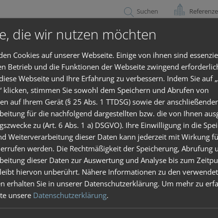
Referenz
e, die wir nutzen möchten
echanlagen
Paketfach
Briefkästen
SKS IP
en Cookies auf unserer Webseite. Einige von ihnen sind essenzie
en Betrieb und die Funktionen der Webseite zwingend erforderlic
 diese Webseite und Ihre Erfahrung zu verbessern. Indem Sie auf „
“ klicken, stimmen Sie sowohl dem Speichern und Abrufen von
Elektroinstallateur finden
en auf Ihrem Gerät (§ 25 Abs. 1 TTDSG) sowie der anschließende
beitung für die nachfolgend dargestellten bzw. die von Ihnen au
gszwecke zu (Art. 6 Abs. 1 a) DSGVO). Ihre Einwilligung in die Spe
heitsgründen nur vom Fachmann installiert werd
d Weiterverarbeitung dieser Daten kann jederzeit mit Wirkung fü
ktroinstallateur in Ihrer Nähe zu finden.
errufen werden. Die Rechtmäßigkeit der Speicherung, Abrufung 
beitung dieser Daten zur Auswertung und Analyse bis zum Zeitpu
leibt hiervon unberührt. Nähere Informationen zu den verwende
n erhalten Sie in unserer Datenschutzerklärung.
Um mehr zu erfa
tte unsere
Datenschutzerklärung
.
schaft