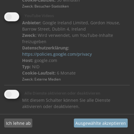
Cookie-Laufzeit:
30 Minuten
Zweck
:
Besucher-Statistiken
Kurzanleitung IP Switch 10 Port PoE
YouTube Videos
Anbieter:
Google Ireland Limited, Gordon House,
Produktdatenblatt 300114 IP-Switch 10 Port PoE
Barrow Street, Dublin 4, Ireland
Zweck:
Wird verwendet, um YouTube-Inhalte
freizugeben
Datenschutzerklärung:
https://policies.google.com/privacy
Host:
google.com
Typ:
NID
SKS Produkte
Cookie-Laufzeit:
6 Monate
Videoinnensprechstellen
Zweck
:
Externe Medien
Audioinnensprechstellen
Türstationen
Alle Dienste aktivieren oder deaktivieren
Stelen
Mit diesem Schalter können Sie alle Dienste
aktivieren oder deaktivieren.
SKS Serviceportal
Planer/Architekten
Ich lehne ab
Ausgewählte akzeptieren
Elektro-Handwerk