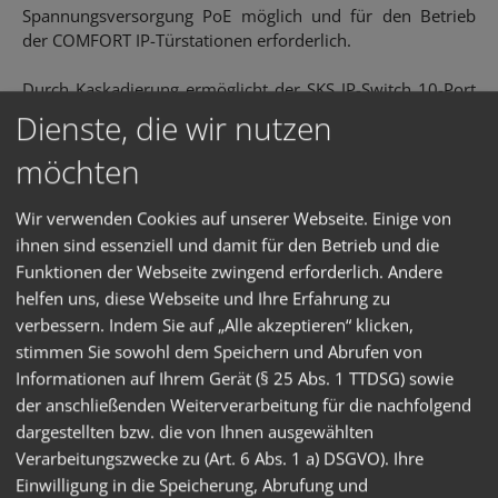
Spannungsversorgung PoE möglich und für den Betrieb
der COMFORT IP-Türstationen erforderlich.
Durch Kaskadierung ermöglicht der SKS IP-Switch 10-Port
PoE den Aufbau komplexer Verteilungen und
Dienste, die wir nutzen
Netzwerktopologien sowie die Einbindung von SKS BUS
möchten
Segmenten oder weiteren SKS IP-Produkten.
Wir verwenden Cookies auf unserer Webseite. Einige von
Integriertes Netzteil, 100 bis 240 V/50 bis 60 Hz
ihnen sind essenziell und damit für den Betrieb und die
Abziehbare Steckklemme bis 2,5 mm2 (230 V)
Funktionen der Webseite zwingend erforderlich. Andere
Separater Spannungseingang für PoE/PoE+ (48 V/52 V
helfen uns, diese Webseite und Ihre Erfahrung zu
Spannungsversorgung je nach Leistungsbedarf)
verbessern. Indem Sie auf „Alle akzeptieren“ klicken,
6 PoE/PoE+ Ports für Festanschluss
stimmen Sie sowohl dem Speichern und Abrufen von
(Schraub-/Steckklemme, 9-polig)
Informationen auf Ihrem Gerät (§ 25 Abs. 1 TTDSG) sowie
LEDs für Betriebsfunktionen
der anschließenden Weiterverarbeitung für die nachfolgend
VLAN Support gemäß IEEE 802.3q
dargestellten bzw. die von Ihnen ausgewählten
Multicastfähig
Verarbeitungszwecke zu (Art. 6 Abs. 1 a) DSGVO). Ihre
Temperaturbereich: 0 ° C bis +45 ° C
Einwilligung in die Speicherung, Abrufung und