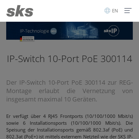
EN
IP-Switch 10-Port PoE 300114
Der IP-Switch 10-Port PoE 300114 zur REG-
Montage erlaubt die Vernetzung von
insgesamt maximal 10 Geräten.
Er verfügt über 4 RJ45 Frontports (10/100/1000 Mbit/s)
sowie 6 Installationsports (10/100/1000 Mbit/s). Die
Speisung der Installationsports gemäß 802.3af (PoE) und
802.3at (PoE+) ist mittels externem Netzteil wie der SKS IP-