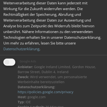
Schutzart IP20
Weiterverarbeitung dieser Daten kann jederzeit mit
Wirkung für die Zukunft widerrufen werden. Die
Maße: 90 x 108 x 67 mm
Rechtmäßigkeit der Speicherung, Abrufung und
ohne Anschlussklemmen (8TE)
Weiterverarbeitung dieser Daten zur Auswertung und
Analyse bis zum Zeitpunkt des Widerrufs bleibt hiervon
unberührt. Nähere Informationen zu den verwendeten
Technologien erhalten Sie in unserer Datenschutzerklärung.
Um mehr zu erfahren, lesen Sie bitte unsere
Datenschutzerklärung
.
Google Ads
Anbieter:
Google Ireland Limited, Gordon House,
Barrow Street, Dublin 4, Ireland
Zweck:
Wird verwendet, um personalsierte
Werbeinhalte bereitzustellen
Datenschutzerklärung:
https://policies.google.com/privacy
Host:
google.com
Typ:
IDE
Downloads: