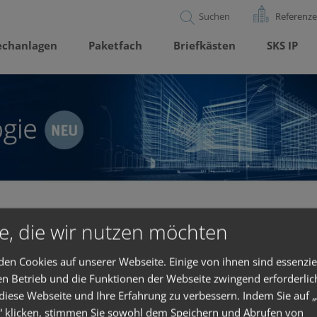
Referenz
echanlagen
Paketfach
Briefkästen
SKS IP
-Spannungsversorgung PoE 300
e, die wir nutzen möchten
en Cookies auf unserer Webseite. Einige von ihnen sind essenzie
en Betrieb und die Funktionen der Webseite zwingend erforderlic
ch 10-Port PoE 300114 ermöglicht die IP-Span
 diese Webseite und Ihre Erfahrung zu verbessern. Indem Sie auf „
oder weiterer PoE(+)-fähiger Geräte.
“ klicken, stimmen Sie sowohl dem Speichern und Abrufen von