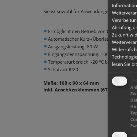
Information
Sie ist sowohl für Anwendungen mit PoE (48 V
Weiterverar
Verarbeitun
Abrufung un
Ermöglicht den Betrieb von Comfort IP-Tü
Zukunft wid
Automatischer Kurz-/Überlastungsschutz
Weiterverar
Ausgangsleistung: 80 W
Widerrufs b
Eingangsnennspannung: 100 bis 240 VAC/
Technologie
Temperaturbereich: -20 °C bis +45 °C
lesen Sie bi
Schutzart IP20
Go
Maße: 108 x 90 x 64 mm
Anb
inkl. Anschlussklemmen (6TE)
Zw
Da
Ho
Typ
Coo
Zwe
Yo