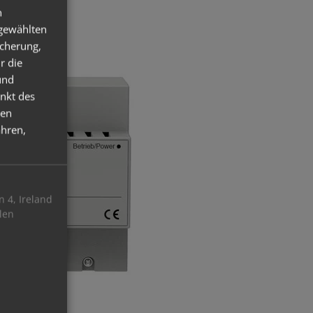
n
sgewählten
icherung,
r die
und
nkt des
ten
hren,
 4, Ireland
len