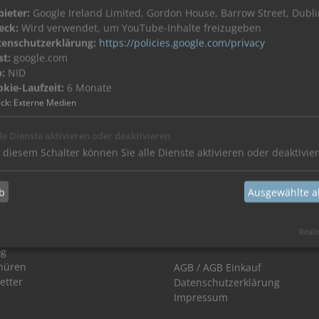
ieter:
Google Ireland Limited, Gordon House, Barrow Street, Dublin
eck:
Wird verwendet, um YouTube-Inhalte freizugeben
tenschutzerklärung:
https://policies.google.com/privacy
st:
google.com
g
:
NID
kie-Laufzeit:
6 Monate
gsversorgung PoE
ck
:
Externe Medien
le Dienste aktivieren oder deaktivieren
 diesem Schalter können Sie alle Dienste aktivieren oder deaktivie
erviceportal
Ihr direkter Kontakt zu uns:
b
Ausgewählte a
r/Architekten
Tel.: +49 2661 98088-0
ro-Handwerk
Fax.: +49 2661 98088-200
Reali
eMail:
info(at)sks-kinkel.de
og
hüren
AGB
/
AGB Einkauf
etter
Datenschutzerklärung
Impressum