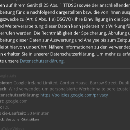
en auf Ihrem Gerät (§ 25 Abs. 1 TTDSG) sowie der anschließende
) als auch mit PoE+ (52 V) ausgelegt.
beitung für die nachfolgend dargestellten bzw. die von Ihnen au
gszwecke zu (Art. 6 Abs. 1 a) DSGVO). Ihre Einwilligung in die Spe
d Weiterverarbeitung dieser Daten kann jederzeit mit Wirkung fü
rstationen
errufen werden. Die Rechtmäßigkeit der Speicherung, Abrufung 
beitung dieser Daten zur Auswertung und Analyse bis zum Zeitpu
leibt hiervon unberührt. Nähere Informationen zu den verwende
50 bis 60 Hz
n erhalten Sie in unserer Datenschutzerklärung.
Um mehr zu erfa
tte unsere
Datenschutzerklärung
.
ogle Ads
ieter:
Google Ireland Limited, Gordon House, Barrow Street, Dublin
eck:
Wird verwendet, um personalsierte Werbeinhalte bereitzustel
tenschutzerklärung:
https://policies.google.com/privacy
st:
google.com
:
IDE
kie-Laufzeit:
30 Minuten
ck
:
Besucher-Statistiken
uTube Videos