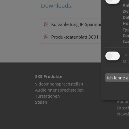
Downloads:
Anb
Zw
Da
Ho
Kurzanleitung IP-Spannungsversorgun
Typ
Coo
Produktdatenblatt 300115 IP Spannun
Zwe
Al
Mit
SKS Produkte
SKS S
Ich lehne a
Videoinnensprechstellen
Plane
Audioinnensprechstellen
Elekt
Türstationen
Katal
Stelen
Brosc
Newsl