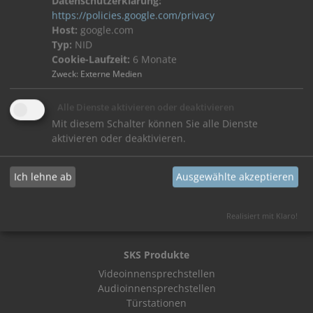
Datenschutzerklärung:
https://policies.google.com/privacy
Host:
google.com
Typ:
NID
Cookie-Laufzeit:
6 Monate
Zweck
:
Externe Medien
Projektreferenzen
Alle Dienste aktivieren oder deaktivieren
Erhalten Sie einen Überblick über bereits abgeschlossene
Mit diesem Schalter können Sie alle Dienste
Projekte.
aktivieren oder deaktivieren.
Ich lehne ab
Ausgewählte akzeptieren
Referenzen ansehen
Realisiert mit Klaro!
SKS Produkte
Videoinnensprechstellen
Audioinnensprechstellen
Türstationen