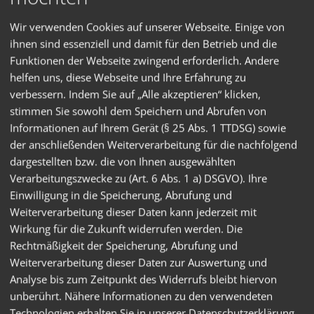
Entdecken Sie das gesamte SKS Portfolio im aktuellen
Katalog.
Wir verwenden Cookies auf unserer Webseite. Einige von
ihnen sind essenziell und damit für den Betrieb und die
Funktionen der Webseite zwingend erforderlich. Andere
Katalog ansehen
helfen uns, diese Webseite und Ihre Erfahrung zu
verbessern. Indem Sie auf „Alle akzeptieren“ klicken,
stimmen Sie sowohl dem Speichern und Abrufen von
Informationen auf Ihrem Gerät (§ 25 Abs. 1 TTDSG) sowie
der anschließenden Weiterverarbeitung für die nachfolgend
dargestellten bzw. die von Ihnen ausgewählten
Verarbeitungszwecke zu (Art. 6 Abs. 1 a) DSGVO). Ihre
Einwilligung in die Speicherung, Abrufung und
Weiterverarbeitung dieser Daten kann jederzeit mit
Wirkung für die Zukunft widerrufen werden. Die
Rechtmäßigkeit der Speicherung, Abrufung und
Weiterverarbeitung dieser Daten zur Auswertung und
Analyse bis zum Zeitpunkt des Widerrufs bleibt hiervon
unberührt. Nähere Informationen zu den verwendeten
Technologien erhalten Sie in unserer Datenschutzerklärung.