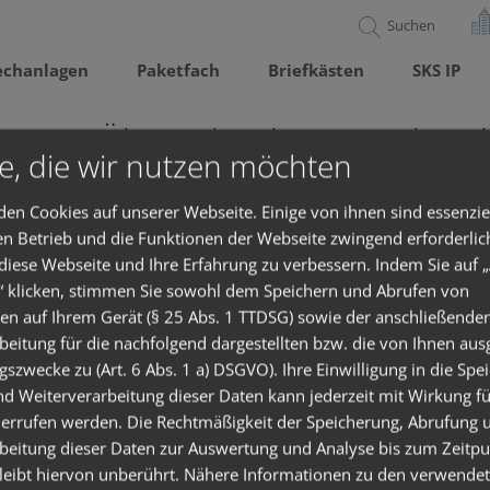
echanlagen
Paketfach
Briefkästen
SKS IP
Sie eine Übersicht über mitgelte
e, die wir nutzen möchten
en Cookies auf unserer Webseite. Einige von ihnen sind essenzie
teway DE.pdf
en Betrieb und die Funktionen der Webseite zwingend erforderlic
 diese Webseite und Ihre Erfahrung zu verbessern. Indem Sie auf „
teway DE.pdf
“ klicken, stimmen Sie sowohl dem Speichern und Abrufen von
en auf Ihrem Gerät (§ 25 Abs. 1 TTDSG) sowie der anschließende
E.pdf
beitung für die nachfolgend dargestellten bzw. die von Ihnen au
gszwecke zu (Art. 6 Abs. 1 a) DSGVO). Ihre Einwilligung in die Spe
pter DE R1-0.pdf
d Weiterverarbeitung dieser Daten kann jederzeit mit Wirkung fü
errufen werden. Die Rechtmäßigkeit der Speicherung, Abrufung 
-Anlagen DE.pdf
beitung dieser Daten zur Auswertung und Analyse bis zum Zeitpu
en Paketfachanlage.pdf
leibt hiervon unberührt. Nähere Informationen zu den verwende