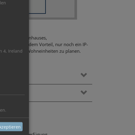
len
nes Mehrfamilienhauses,
ckbaus mit dem Vorteil, nur noch ein IP-
e Nutzungs-/Wohneinheiten zu planen.
 4, Ireland
ren.
kzeptieren
Computer zur Verfügung.