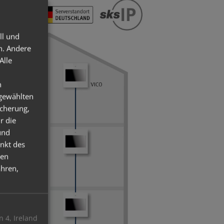
ll und
h. Andere
Alle
n
sgewählten
icherung,
r die
und
nkt des
ten
hren,
 4, Ireland