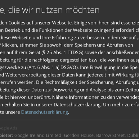
e, die wir nutzen möchten
en Cookies auf unserer Webseite. Einige von ihnen sind essenzie
en Betrieb und die Funktionen der Webseite zwingend erforderlic
 diese Webseite und Ihre Erfahrung zu verbessern. Indem Sie auf „
“ klicken, stimmen Sie sowohl dem Speichern und Abrufen von
en auf Ihrem Gerät (§ 25 Abs. 1 TTDSG) sowie der anschließende
beitung für die nachfolgend dargestellten bzw. die von Ihnen au
gszwecke zu (Art. 6 Abs. 1 a) DSGVO). Ihre Einwilligung in die Spe
d Weiterverarbeitung dieser Daten kann jederzeit mit Wirkung fü
errufen werden. Die Rechtmäßigkeit der Speicherung, Abrufung 
beitung dieser Daten zur Auswertung und Analyse bis zum Zeitpu
leibt hiervon unberührt. Nähere Informationen zu den verwende
n erhalten Sie in unserer Datenschutzerklärung.
Um mehr zu erfa
tte unsere
Datenschutzerklärung
.
ogle Ads
ieter:
Google Ireland Limited, Gordon House, Barrow Street, Dublin