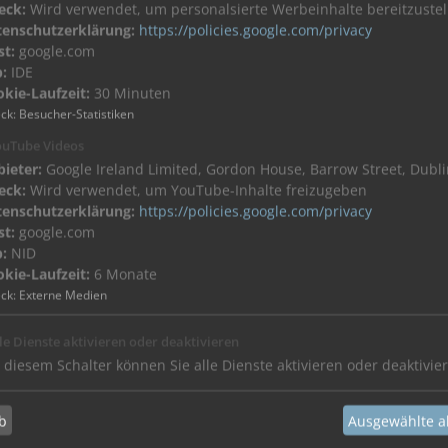
eck:
Wird verwendet, um personalsierte Werbeinhalte bereitzustel
tenschutzerklärung:
https://policies.google.com/privacy
st:
google.com
:
IDE
kie-Laufzeit:
30 Minuten
IP-Gateway II Business
ck
:
Besucher-Statistiken
IP-Gateway II Family als
Beispielhafte Darstellung ei
uTube Videos
en oder Einfamilienhäuser
Studentenwohnheims oder Zwe
Gateway Business für mehrer
ieter:
Google Ireland Limited, Gordon House, Barrow Street, Dublin
eck:
Wird verwendet, um YouTube-Inhalte freizugeben
tenschutzerklärung:
https://policies.google.com/privacy
st:
google.com
:
NID
kie-Laufzeit:
6 Monate
ck
:
Externe Medien
le Dienste aktivieren oder deaktivieren
 diesem Schalter können Sie alle Dienste aktivieren oder deaktivie
b
Ausgewählte a
ys verschiedene Softwarelösungen für Smartphones, Tablets und 