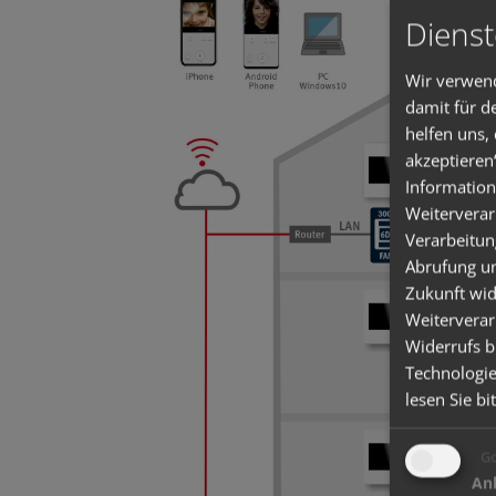
Dienst
Wir verwend
damit für d
helfen uns,
akzeptieren
Information
Weiterverar
Verarbeitun
Abrufung un
Zukunft wid
Weiterverar
Widerrufs b
Technologie
lesen Sie bi
Go
Anb