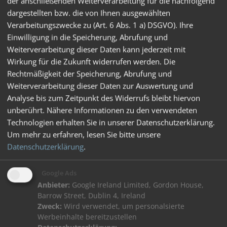
der anschließenden Weiterverarbeitung für die nachfolgend
VICO Funktionsübersicht
dargestellten bzw. die von Ihnen ausgewählten
Verarbeitungszwecke zu (Art. 6 Abs. 1 a) DSGVO). Ihre
Einwilligung in die Speicherung, Abrufung und
Weiterverarbeitung dieser Daten kann jederzeit mit
Wirkung für die Zukunft widerrufen werden. Die
Rechtmäßigkeit der Speicherung, Abrufung und
Weiterverarbeitung dieser Daten zur Auswertung und
Analyse bis zum Zeitpunkt des Widerrufs bleibt hiervon
unberührt. Nähere Informationen zu den verwendeten
Technologien erhalten Sie in unserer Datenschutzerklärung.
Um mehr zu erfahren, lesen Sie bitte unsere
Datenschutzerklärung
.
Google Ads
Anrufmenü
Anbieter:
Google Ireland Limited, Gordon House,
Barrow Street, Dublin 4, Ireland
Bei einem eingehenden Haus- oder Etagenruf wird das
Zweck:
Wird verwendet, um personalsierte
Kamerabild automatisch angezeigt. Durch Antippen des
Werbeinhalte bereitzustellen
Displays öffnet sich das Anrufmenü. Hierüber kann man in