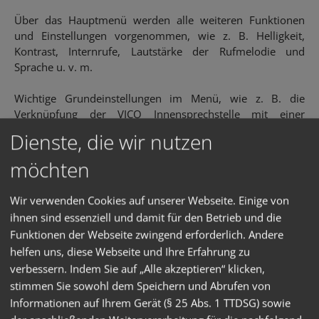
Über das Hauptmenü werden alle weiteren Funktionen
und Einstellungen vorgenommen, wie z. B. Helligkeit,
Kontrast, Internrufe, Lautstärke der Rufmelodie und
Sprache u. v. m.
Wichtige Grundeinstellungen im Menü, wie z. B. die
Verknüpfung der VICO Innensprechstelle mit einer
bestimmten Hausrufadresse oder Internrufadresse, sind
Dienste, die wir nutzen
durch Zugangscode geschützt, so dass sie nicht
unbeabsichtigt vom Benutzer verändert werden können.
möchten
Alles in allem überzeugt die neue VICO von SKS in allen
Wir verwenden Cookies auf unserer Webseite. Einige von
Bereichen – bewährte SKS BUS-Technik in Kombination mit
ihnen sind essenziell und damit für den Betrieb und die
einem herausragenden puristischen Design und exzellenter
Funktionen der Webseite zwingend erforderlich. Andere
Funktionalität sprechen für sich.
helfen uns, diese Webseite und Ihre Erfahrung zu
verbessern. Indem Sie auf „Alle akzeptieren“ klicken,
stimmen Sie sowohl dem Speichern und Abrufen von
Informationen auf Ihrem Gerät (§ 25 Abs. 1 TTDSG) sowie