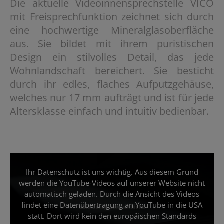
Die aktuelle Videoinnensprechstelle VICO
mit Freisprechfunktion zeichnet sich durch
eine hochwertige Mineralglasoberfläche
aus. Sie bildet mit ihrem puristischen
Design ein stilvolles Detail, das jede
Wohnlandschaft bereichert. Sie besticht
durch ihr edles, flaches Aufputzgehäuse,
welches nur 17 mm aufträgt und ist für jede
Altersklasse einfach und intuitiv bedienbar.
Ihr Datenschutz ist uns wichtig. Aus diesem Grund
werden die YouTube-Videos auf unserer Website nicht
automatisch geladen. Durch die Ansicht des Videos
findet eine Datenübertragung an YouTube in die USA
statt. Dort wird kein den europäischen Standards