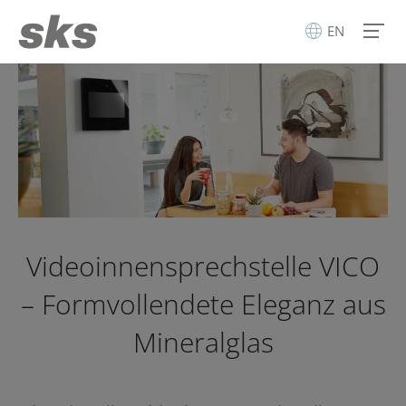
EN
Videoinnensprechstelle VICO
– Formvollendete Eleganz aus
Mineralglas