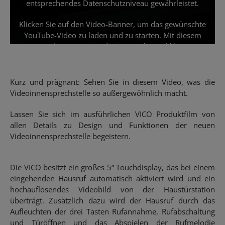
entsprechendes Datenschutzniveau gewährleistet.
Klicken Sie auf den Video-Banner, um das gewünschte
YouTube-Video zu laden und zu starten. Mit diesem
Vorgang akzeptieren Sie die Datenschutzerklärung von
YouTube. Ihre Einwilligung können Sie jederzeit
widerrufen.
Kurz und prägnant: Sehen Sie in diesem Video, was die
Videoinnensprechstelle so außergewöhnlich macht.
Lassen Sie sich im ausführlichen VICO Produktfilm von
allen Details zu Design und Funktionen der neuen
Videoinnensprechstelle begeistern.
Die VICO besitzt ein großes 5“ Touchdisplay, das bei einem
eingehenden Hausruf automatisch aktiviert wird und ein
hochauflösendes Videobild von der Haustürstation
überträgt. Zusätzlich dazu wird der Hausruf durch das
Aufleuchten der drei Tasten Rufannahme, Rufabschaltung
und Türöffnen und das Abspielen der Rufmelodie