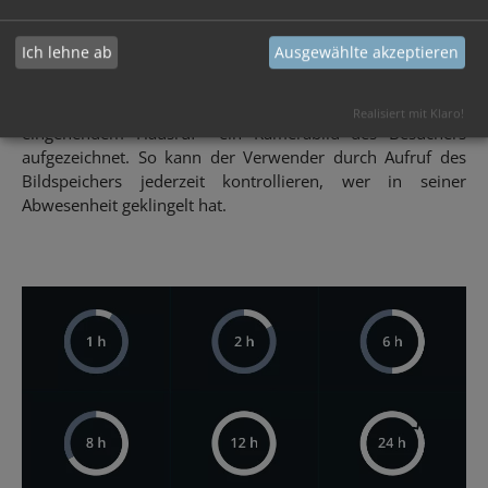
Bildspeicher
Die optional zuschaltbare Bildspeicherfunktion der VICO
Ich lehne ab
Ausgewählte akzeptieren
(nur in Verbindung mit
Medienkoppler 300102
) sorgt für
ein gesteigertes Sicherheitsgefühl der Bewohner. Sind die
technischen Voraussetzungen vorhanden, wird bei jedem
Realisiert mit Klaro!
eingehendem Hausruf ein Kamerabild des Besuchers
aufgezeichnet. So kann der Verwender durch Aufruf des
Bildspeichers jederzeit kontrollieren, wer in seiner
Abwesenheit geklingelt hat.